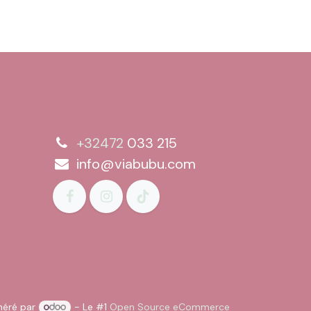
+32472
033 215
info@viabubu.com
néré par
- Le #1
Open Source eCommerce