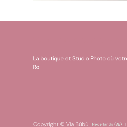
Venez nous rendre visit
La boutique et Studio Photo où votr
Roi
Copyright © Via Bùbù
Nederlands (BE)
|