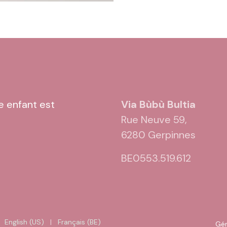
e
e enfant est
Via Bùbù Bultia
Rue Neuve 59,
6280 Gerpinnes
BE0553.519.612
English (US)
|
Français (BE)
Gé