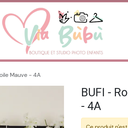
oile Mauve - 4A
BUFI - R
- 4A
Ce produit n'est