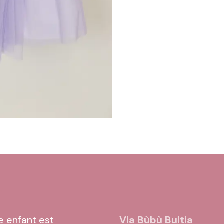
e
e enfant est
Via Bùbù Bultia