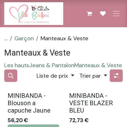
Se rendre au contenu
...
Garçon
Manteaux & Veste
Manteaux & Veste
Les hauts
Jeans & Pantalon
Manteaux & Veste
Liste de prix
Trier par
MINIBANDA -
MINIBANDA -
Blouson a
VESTE BLAZER
capuche Jaune
BLEU
56,20
€
72,73
€