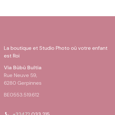
Venez nous rendre visite
La boutique et Studio Photo où votre enfant
est Roi
Via Bùbù Bultia
Rue Neuve 59,
6280 Gerpinnes
BE0553.519.612
+32472
033 215